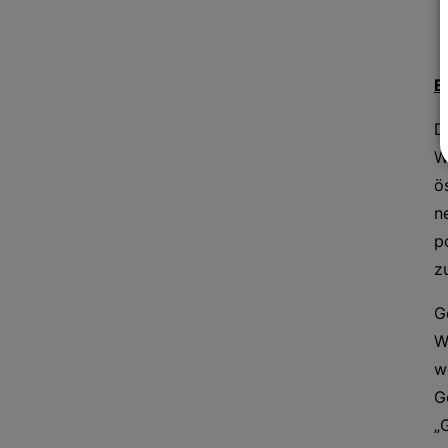
E
D
W
ö
n
p
z
G
W
w
G
„