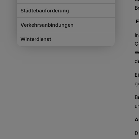
B
Städtebauförderung
E
Verkehrsanbindungen
I
Winterdienst
G
W
d
E
g
B
u
A
D