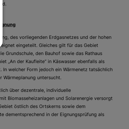
rd.
eignung
ung, des vorliegenden Erdgasnetzes und der hohen
gnet eingeteilt. Gleiches gilt für das Gebiet
die Grundschule, den Bauhof sowie das Rathaus
„An der Kaufleite“ in Käswasser ebenfalls als
. In welcher Form jedoch ein Wärmenetz tatsächlich
er Wärmeplanung untersucht.
ch über dezentrale, individuelle
t Biomasseheizanlagen und Solarenergie versorgt
ebiet östlich des Ortskerns sowie dem
ete dementsprechend in der Eignungsprüfung als