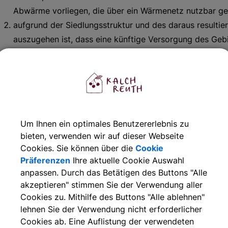
Abwärme vorliegen, die über ein Wärmenetz nutzbar g
aufgrund der Siedlungsstruktur und des daraus resulti
auszugehen ist, dass eine künftige Versorgung des Gebi
wirtschaftlich sein wird.
14 Abs. 3 WPG
in beplantes Gebiet oder Teilgebiet eignet sich in der Regel
ersorgung durch ein Wasserstoffnetz, wenn
Um Ihnen ein optimales Benutzererlebnis zu
in dem beplanten Gebiet oder Teilgebiet derzeit kein 
bieten, verwenden wir auf dieser Webseite
Cookies. Sie können über die
Cookie
Anhaltspunkte für eine dezentrale Erzeugung, Speiche
Präferenzen
Ihre aktuelle Cookie Auswahl
die Versorgung eines neuen Wasserstoffverteilnetzes ü
anpassen. Durch das Betätigen des Buttons "Alle
erscheint im Sinne des § 71k Absatz 3 Nummer 1 des 
akzeptieren" stimmen Sie der Verwendung aller
in dem beplanten Gebiet oder Teilgebiet ein Gasnetz b
Cookies zu. Mithilfe des Buttons "Alle ablehnen"
Lage, der Abnehmerstruktur des beplanten Gebiets oder
lehnen Sie der Verwendung nicht erforderlicher
Wärmebedarfs davon ausgegangen werden kann, dass di
Cookies ab. Eine Auflistung der verwendeten