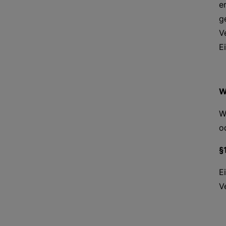
e
g
V
E
W
W
o
§
E
V