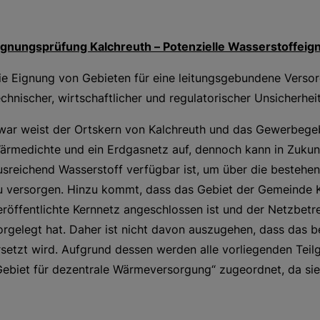
ignungsprüfung Kalchreuth – Potenzielle Wasserstoffeig
ie Eignung von Gebieten für eine leitungsgebundene Versor
echnischer, wirtschaftlicher und regulatorischer Unsicherhe
war weist der Ortskern von Kalchreuth und das Gewerbegebi
ärmedichte und ein Erdgasnetz auf, dennoch kann in Zuku
usreichend Wasserstoff verfügbar ist, um über die bestehe
u versorgen. Hinzu kommt, dass das Gebiet der Gemeinde K
eröffentlichte Kernnetz angeschlossen ist und der Netzbetr
orgelegt hat. Daher ist nicht davon auszugehen, dass das 
rsetzt wird. Aufgrund dessen werden alle vorliegenden Teil
Gebiet für dezentrale Wärmeversorgung“ zugeordnet, da sie