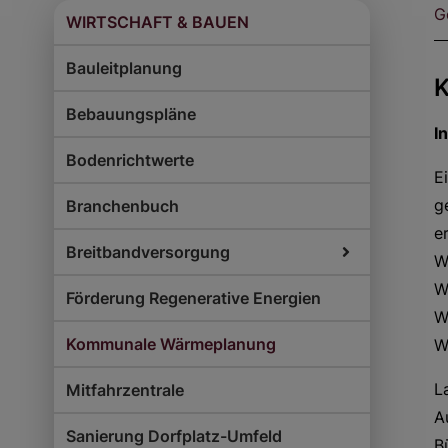
G
WIRTSCHAFT & BAUEN
Bauleitplanung
Bebauungspläne
I
Bodenrichtwerte
E
g
Branchenbuch
e
Breitbandversorgung
W
W
Förderung Regenerative Energien
W
Kommunale Wärmeplanung
W
L
Mitfahrzentrale
A
Sanierung Dorfplatz-Umfeld
B