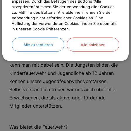
anpassen. Durch das Betätigen des Buttons "Alle
einem großen Fest gefeiert.
akzeptieren" stimmen Sie der Verwendung aller Cookies
zu. Mithilfe des Buttons "Alle ablehnen" lehnen Sie der
Verwendung nicht erforderlicher Cookies ab. Eine
Die Feuerwehr sucht engagierte Bürger*innen,
Auflistung der verwendeten Cookies finden Sie ebenfalls
welche die Freiwillige Feuerwehr Kalchreuth aktiv
in unseren Cookie Präferenzen.
unterstützen wollen!
Alle akzeptieren
Alle ablehnen
Jeder, der sich für den Feuerwehrdienst
interessiert ist herzlich willkommen. Ab 8 Jahren
kann man mit dabei sein. Die Jüngsten bilden die
Kinderfeuerwehr und Jugendliche ab 12 Jahren
können unsere Jugendfeuerwehr verstärken.
Selbstverständlich freuen wir uns auch über alle
Erwachsenen, die als aktive oder fördernde
Mitglieder unterstützen.
Was bietet die Feuerwehr?