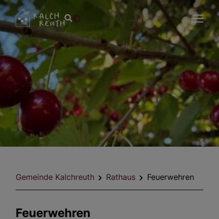
Aktuelles
Gemeindeportrait
Rathaus
Gemeinde Kalchreuth
Rathaus
Feuerwehren
Wirtschaft & Bauen
Feuerwehren
Freizeit & Tourismus