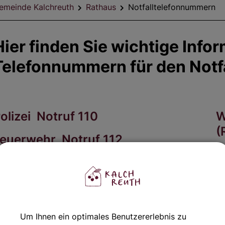
emeinde Kalchreuth
Rathaus
Notfalltelefonnummern
Hier finden Sie wichtige Inf
Telefonnummern für den Notfa
olizei Notruf 110
W
(
euerwehr Notruf 112
0
ettungsdienst Notruf 112
iftnotruf 0911 39 82 45 1
Um Ihnen ein optimales Benutzererlebnis zu