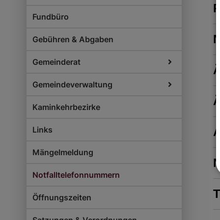
P
Fundbüro
Gebühren & Abgaben
Gemeinderat
Ä
Gemeindeverwaltung
Ä
Kaminkehrbezirke
Links
A
Mängelmeldung
N
Notfalltelefonnummern
T
Öffnungszeiten