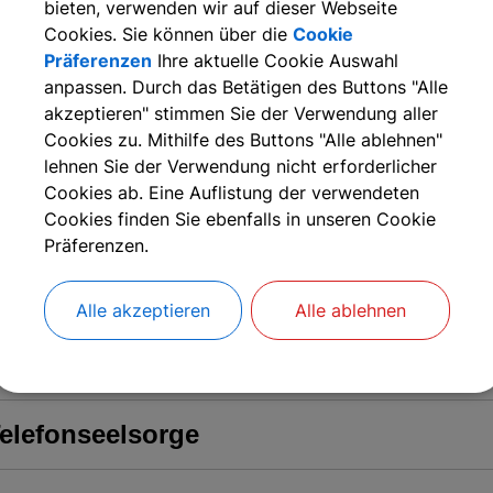
bieten, verwenden wir auf dieser Webseite
olizeiinspektion Erlangen-Land
Cookies. Sie können über die
Cookie
Präferenzen
Ihre aktuelle Cookie Auswahl
N-ERGIE Störungsnummern
anpassen. Durch das Betätigen des Buttons "Alle
akzeptieren" stimmen Sie der Verwendung aller
Cookies zu. Mithilfe des Buttons "Alle ablehnen"
rztlicher Notfalldienst
lehnen Sie der Verwendung nicht erforderlicher
Cookies ab. Eine Auflistung der verwendeten
Cookies finden Sie ebenfalls in unseren Cookie
rzte
Präferenzen.
potheken-Notdienst
Alle akzeptieren
Alle ablehnen
otruf und Beratung für vergewaltigte
elefonseelsorge