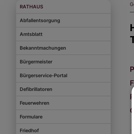
G
RATHAUS
Abfallentsorgung
Amtsblatt
Bekanntmachungen
Bürgermeister
P
Bürgerservice-Portal
F
Defibrillatoren
R
Feuerwehren
G
Formulare
Friedhof