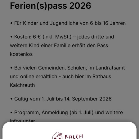
Ferien(s)pass 2026
• Für Kinder und Jugendliche von 6 bis 16 Jahren
• Kosten: 6 € (inkl. MwSt.) – jedes dritte und
weitere Kind einer Familie erhält den Pass
kostenlos
• Bei vielen Gemeinden, Schulen, im Landratsamt
und online erhältlich - auch hier im Rathaus
Kalchreuth
• Gültig vom 1. Juli bis 14. September 2026
• Programm, Anmeldung (ab 1. Juli) und weitere
Infos unter
Ferien(s)pass