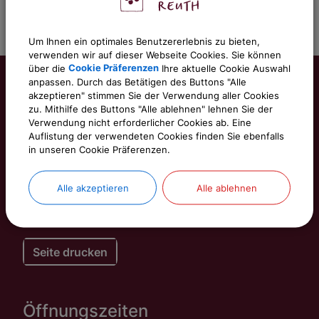
Um Ihnen ein optimales Benutzererlebnis zu bieten,
verwenden wir auf dieser Webseite Cookies. Sie können
über die
Cookie Präferenzen
Ihre aktuelle Cookie Auswahl
anpassen. Durch das Betätigen des Buttons "Alle
akzeptieren" stimmen Sie der Verwendung aller Cookies
Gemeinde Kalchreuth
zu. Mithilfe des Buttons "Alle ablehnen" lehnen Sie der
Verwendung nicht erforderlicher Cookies ab. Eine
Auflistung der verwendeten Cookies finden Sie ebenfalls
Rathausstraße 1
in unseren Cookie Präferenzen.
90562 Kalchreuth
Alle akzeptieren
Alle ablehnen
Telefon: 0911 518344-0
E-Mail: gemeinde@kalchreuth.de
Seite drucken
Öffnungszeiten