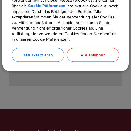
verwenden wir auf dieser Webseite Cookies. Sie können
über die
Cookie Präferenzen
Ihre aktuelle Cookie Auswahl
anpassen. Durch das Betätigen des Buttons "Alle
akzeptieren" stimmen Sie der Verwendung aller Cookies
OpenStreetMap wird
zu. Mithilfe des Buttons "Alle ablehnen" lehnen Sie der
derzeit nicht angezeigt
Verwendung nicht erforderlicher Cookies ab. Eine
Auflistung der verwendeten Cookies finden Sie ebenfalls
Bitte aktivieren Sie "OpenStreetMap" in
in unseren Cookie Präferenzen.
Ihren Cookie Einstellungen.
Alle akzeptieren
Alle ablehnen
Cookies Anpassen