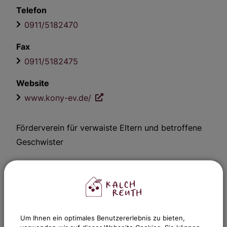
Telefon
0911/5182470
Fax
0911/5182475
Website
www.kony-ev.de/
Förderverein für verwaiste Eltern und betroffene
Geschwister
Um Ihnen ein optimales Benutzererlebnis zu bieten,