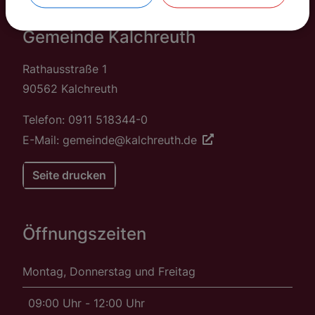
Gemeinde Kalchreuth
Rathausstraße 1
90562 Kalchreuth
Telefon: 0911 518344-0
E-Mail: gemeinde@kalchreuth.de
Seite drucken
Öffnungszeiten
Montag, Donnerstag und Freitag
09:00 Uhr - 12:00 Uhr