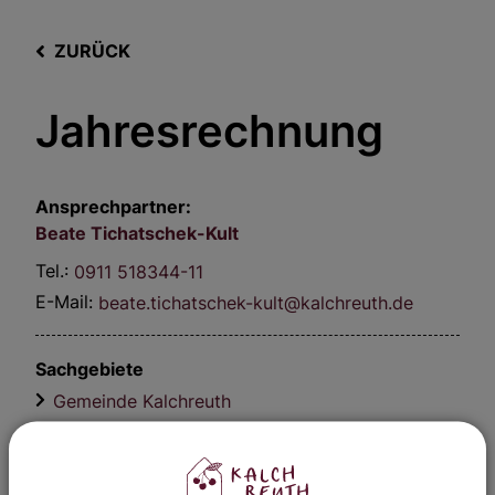
ZURÜCK
Jahresrechnung
Ansprechpartner:
Beate
Tichatschek-Kult
Tel.:
0911 518344-11
E-Mail:
beate.tichatschek-kult@kalchreuth.de
Sachgebiete
Gemeinde Kalchreuth