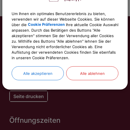
Um Ihnen ein optimales Benutzererlebnis zu bieten,
verwenden wir auf dieser Webseite Cookies. Sie können
über die
Cookie Präferenzen
Ihre aktuelle Cookie Auswahl
anpassen. Durch das Betätigen des Buttons "Alle
akzeptieren" stimmen Sie der Verwendung aller Cookies
Gemeinde Kalchreuth
zu. Mithilfe des Buttons "Alle ablehnen" lehnen Sie der
Verwendung nicht erforderlicher Cookies ab. Eine
Rathausstraße 1
Auflistung der verwendeten Cookies finden Sie ebenfalls
in unseren Cookie Präferenzen.
90562 Kalchreuth
Telefon: 0911 518344-0
Alle akzeptieren
Alle ablehnen
E-Mail: gemeinde@kalchreuth.de
Seite drucken
Öffnungszeiten