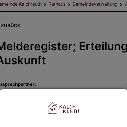
emeinde Kalchreuth
Rathaus
Gemeindeverwaltung
W
ZURÜCK
Melderegister; Erteilun
Auskunft
nsprechpartner:
anine
Schmitt
l.:
0911 518344-19
-Mail:
janine.schmitt@kalchreuth.de
achgebiete