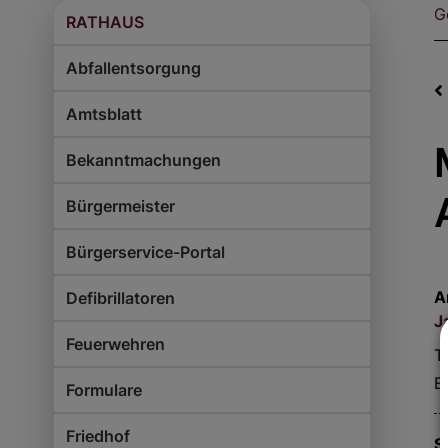
G
RATHAUS
Abfallentsorgung
Amtsblatt
Bekanntmachungen
Bürgermeister
Bürgerservice-Portal
A
Defibrillatoren
J
Feuerwehren
Te
E
Formulare
Friedhof
S