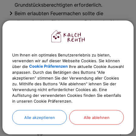
Grundstücksberechtigten erforderlich.
Beim erlaubten Feuermachen sollte die
allgemeine Verpflichtung zum Schutz der Natur
beachtet werden.
Weitergehende Bestimmungen können in
Schutzgebieten gelten und in
Um Ihnen ein optimales Benutzererlebnis zu bieten,
Schutzgebietsverordnungen enthalten sein.
verwenden wir auf dieser Webseite Cookies. Sie können
Nähere Informationen hierzu können bei den
über die
Cookie Präferenzen
Ihre aktuelle Cookie Auswahl
anpassen. Durch das Betätigen des Buttons "Alle
unteren Naturschutzbehörden erfragt werden.
akzeptieren" stimmen Sie der Verwendung aller Cookies
Wenn das Feuer im Rahmen einer öffentlichen
zu. Mithilfe des Buttons "Alle ablehnen" lehnen Sie der
Verwendung nicht erforderlicher Cookies ab. Eine
Vergnügung entzündet wird, was je nach den
Auflistung der verwendeten Cookies finden Sie ebenfalls
konkreten Umständen des Einzelfalls der Fall
in unseren Cookie Präferenzen.
sein kann, ist für die öffentliche Vergnügung als
solche regelmäßig eine Anzeige spätestens eine
Alle akzeptieren
Alle ablehnen
Woche vorher bei der Gemeinde und im
Einzelfall ggf. auch eine Erlaubnis erforderlich,