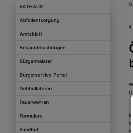
G
RATHAUS
Abfallentsorgung
Amtsblatt
Bekanntmachungen
Bürgermeister
Bürgerservice-Portal
W
Defibrillatoren
G
Feuerwehren
M
Formulare
S
Friedhof
S