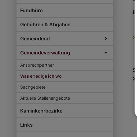
Fundbüro
B
Gebühren & Abgaben
Gemeinderat
Gemeindeverwaltung
Ansprechpartner
S
Was erledige ich wo
Sachgebiete
Aktuelle Stellenangebote
Kaminkehrbezirke
Links