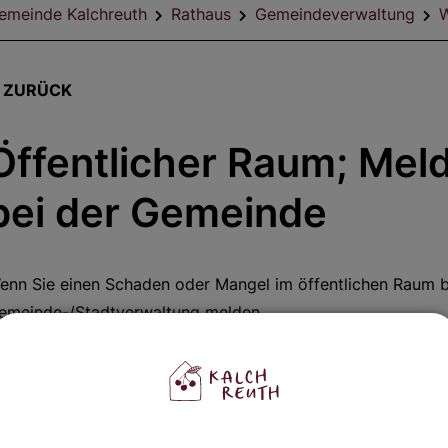
emeinde Kalchreuth
Rathaus
Gemeindeverwaltung
W
ZURÜCK
Öffentlicher Raum; Mel
bei der Gemeinde
enn Sie einen Schaden oder Mangel im öffentlichen Raum b
emeinde-/Stadtverwaltung melden.
itarbeiterinnen und Mitarbeiter der Gemeinde kontrolliere
traßenbeleuchtungen, Ampeln, Grünanlagen, Spielplätze und 
chaden, Mangel oder Defekt im öffentlichen Raum feststell