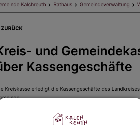
emeinde Kalchreuth
Rathaus
Gemeindeverwaltung
W
ZURÜCK
Kreis- und Gemeindekas
über Kassengeschäfte
ie Kreiskasse erledigt die Kassengeschäfte des Landkreise
emeinde.
u den Kassengeschäften gehören die Annahme der Einzahlu
erwaltung der Kassenmittel, die Verwahrung von Wertgegens
ammlung der Belege, soweit nicht eine andere Stelle damit b