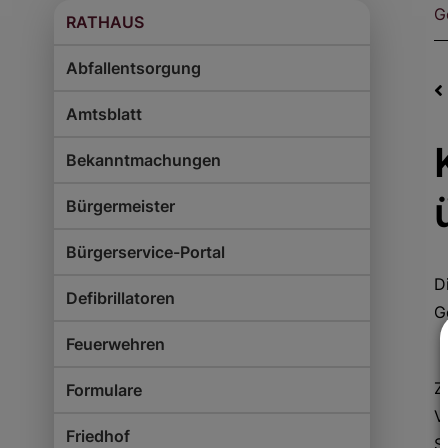
G
RATHAUS
Abfallentsorgung
Amtsblatt
Bekanntmachungen
Bürgermeister
Bürgerservice-Portal
D
Defibrillatoren
G
Feuerwehren
Z
Formulare
V
Friedhof
S