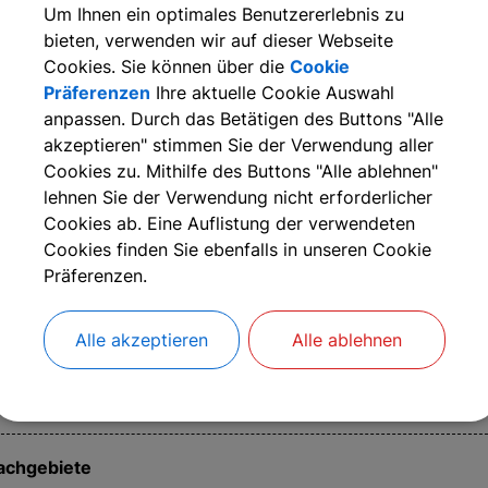
Um Ihnen ein optimales Benutzererlebnis zu
bieten, verwenden wir auf dieser Webseite
er Kasse obliegen außerdem die Mahnung, die Vollstreckun
Cookies. Sie können über die
Cookie
nd der Erlass von Mahngebühren, Vollstreckungskosten un
Präferenzen
Ihre aktuelle Cookie Auswahl
oweit nichts anderes bestimmt oder nicht eine andere Stelle
anpassen. Durch das Betätigen des Buttons "Alle
akzeptieren" stimmen Sie der Verwendung aller
Cookies zu. Mithilfe des Buttons "Alle ablehnen"
Weitere Informationen
lehnen Sie der Verwendung nicht erforderlicher
Cookies ab. Eine Auflistung der verwendeten
Cookies finden Sie ebenfalls in unseren Cookie
Präferenzen.
nsprechpartner:
aniela
Munker
Alle akzeptieren
Alle ablehnen
l.:
0911 518344-18
-Mail:
daniela.munker@kalchreuth.de
achgebiete