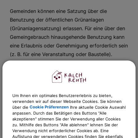
Gemeinden können eine Satzung über die
Benutzung der öffentlichen Grünanlagen
(Grünanlagensatzung) erlassen. Für eine über den
Gemeingebrauch hinausgehende Benutzung kann
eine Erlaubnis oder Genehmigung erforderlich sein
(z. B. für eine Veranstaltung oder Baustelle).
Ansprechpartner:
Alexander
Regn
Um Ihnen ein optimales Benutzererlebnis zu bieten,
Tel.:
0911 518344-12
verwenden wir auf dieser Webseite Cookies. Sie können
über die
Cookie Präferenzen
Ihre aktuelle Cookie Auswahl
E-Mail:
alexander.regn@kalchreuth.de
anpassen. Durch das Betätigen des Buttons "Alle
akzeptieren" stimmen Sie der Verwendung aller Cookies
zu. Mithilfe des Buttons "Alle ablehnen" lehnen Sie der
Sachgebiete
Verwendung nicht erforderlicher Cookies ab. Eine
Gemeinde Kalchreuth
Auflistung der verwendeten Cookies finden Sie ebenfalls