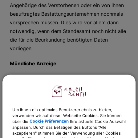
Angehörige des Verstorbenen oder ein von ihnen
beauftragtes Bestattungsunternehmen nochmals
vorsprechen müssen. Dies wird vor allem dann
notwendig, wenn dem Standesamt noch nicht alle
die für die Beurkundung benötigten Daten
vorliegen.
Mündliche Anzeige
Ist keine schriftliche Anzeige möglich, muss der
Tod des Menschen beim Standesamt mündlich
angezeigt werden. Dies ist z. B. dann der Fall,
wenn sich der Sterbefall nicht in einer Einrichtung
Um Ihnen ein optimales Benutzererlebnis zu bieten,
(Klinik, Altenheim, usw.) ereignet hat.
verwenden wir auf dieser Webseite Cookies. Sie können
über die
Cookie Präferenzen
Ihre aktuelle Cookie Auswahl
Zur Anzeige sind verpflichtet:
anpassen. Durch das Betätigen des Buttons "Alle
akzeptieren" stimmen Sie der Verwendung aller Cookies