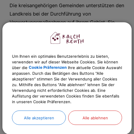
Die kreisangehörigen Gemeinden unterstützen den
Landkreis bei der Durchführung von
Verwertungsmaßnahmen auf ihrem Gebiet. Sie
stellen insbesondere Grundstücke, Einrichtungen
und Personal zur Erfassung von stofflich
verwertbaren Abfällen bereit. Vor der Festlegung
solcher Maßnahmen hat der Landkreis den
Um Ihnen ein optimales Benutzererlebnis zu bieten,
verwenden wir auf dieser Webseite Cookies. Sie können
kreisangehörigen Gemeinden Gelegenheit zur
über die
Cookie Präferenzen
Ihre aktuelle Cookie Auswahl
Stellungnahme zu geben. Die Kosten für die
anpassen. Durch das Betätigen des Buttons "Alle
akzeptieren" stimmen Sie der Verwendung aller Cookies
Leistungen der kreisangehörigen Gemeinden trägt
zu. Mithilfe des Buttons "Alle ablehnen" lehnen Sie der
der Landkreis.
Verwendung nicht erforderlicher Cookies ab. Eine
Auflistung der verwendeten Cookies finden Sie ebenfalls
in unseren Cookie Präferenzen.
Weitere Informationen
Alle akzeptieren
Alle ablehnen