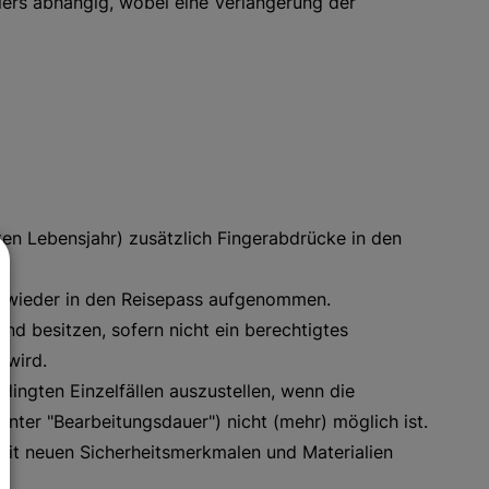
llers abhängig, wobei eine Verlängerung der
en Lebensjahr) zusätzlich Fingerabdrücke in den
 wieder in den Reisepass aufgenommen.
d besitzen, sofern nicht ein berechtigtes
 wird.
edingten Einzelfällen auszustellen, wenn die
nter "Bearbeitungsdauer") nicht (mehr) möglich ist.
 mit neuen Sicherheitsmerkmalen und Materialien