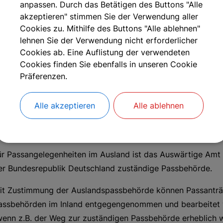
anpassen. Durch das Betätigen des Buttons "Alle
akzeptieren" stimmen Sie der Verwendung aller
uständigkeit
Cookies zu. Mithilfe des Buttons "Alle ablehnen"
lehnen Sie der Verwendung nicht erforderlicher
ufgrund der Corona-Pandemie bedingten Infektionsschut
Cookies ab. Eine Auflistung der verwendeten
zw. der sich daraus ggf. ergebenden Einschränkungen bitten 
Cookies finden Sie ebenfalls in unseren Cookie
elefonischen Terminreservierung beim zuständigen Bürgeram
Präferenzen.
ersonaldokument (innerhalb des Schengenraums: Personalaus
ur Verfügung zu haben.
Alle akzeptieren
Alle ablehnen
m Freistaat Bayern sind die (Wohnsitz-)Gemeinden zuständ
ie Hauptwohnung abzustellen.
ür Passangelegenheiten im Ausland ist das Auswärtige Amt
er Bundesrepublik Deutschland zuständige Passbehörde.
it Zustimmung der Auslandspassbehörde können Passanträ
assbehörden im Inland entgegengenommen und bearbeitet w
wenn z.B. der Weg zur zuständigen Passbehörde erheblich w