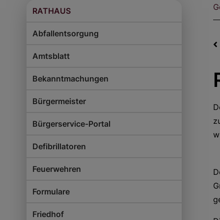
G
RATHAUS
Abfallentsorgung
Amtsblatt
Bekanntmachungen
Bürgermeister
D
z
Bürgerservice-Portal
w
Defibrillatoren
Feuerwehren
D
G
Formulare
g
Friedhof