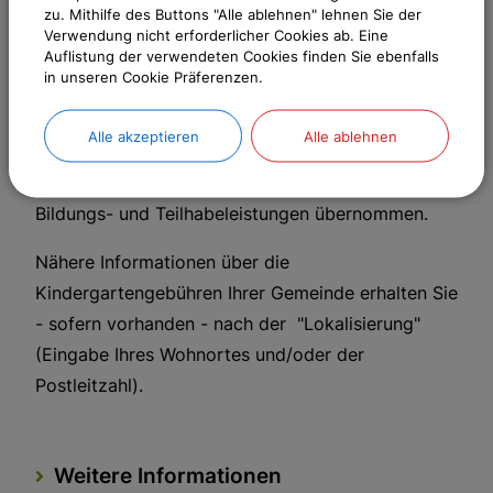
stellen.
zu. Mithilfe des Buttons "Alle ablehnen" lehnen Sie der
Verwendung nicht erforderlicher Cookies ab. Eine
Auflistung der verwendeten Cookies finden Sie ebenfalls
Für bedürftige Familie (SGB II-, SGB XII-Bezug
in unseren Cookie Präferenzen.
bzw. Kinderzuschlag- und Wohngeldempfänger)
werden u.a. die Mehraufwendungen für die
Alle akzeptieren
Alle ablehnen
Mittagsverpflegung an Schulen und
Kindertageseinrichtungen im Rahmen der
Bildungs- und Teilhabeleistungen übernommen.
Nähere Informationen über die
Kindergartengebühren Ihrer Gemeinde erhalten Sie
- sofern vorhanden - nach der "Lokalisierung"
(Eingabe Ihres Wohnortes und/oder der
Postleitzahl).
Weitere Informationen