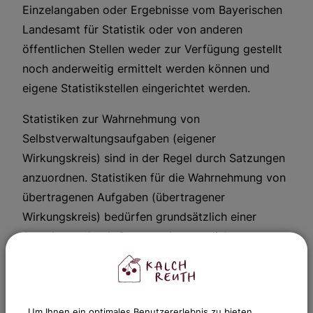
Einzelangaben oder Ergebnisse vom Bayerischen
Landesamt für Statistik oder von anderen
öffentlichen Stellen weder zur Verfügung gestellt
noch anderweitig ermittelt werden können und
eigene Statistikstellen eingerichtet werden.
Statistiken zur Wahrnehmung von
Selbstverwaltungsaufgaben (eigener
Wirkungskreis) sind in der Regel durch Satzungen
anzuordnen. Statistiken für die Wahrnehmung von
übertragenen Aufgaben (übertragener
Wirkungskreis) bedürfen grundsätzlich einer
Anordnung durch Gesetz oder staatliche
Rechtsverordnung.
Um Ihnen ein optimales Benutzererlebnis zu bieten,