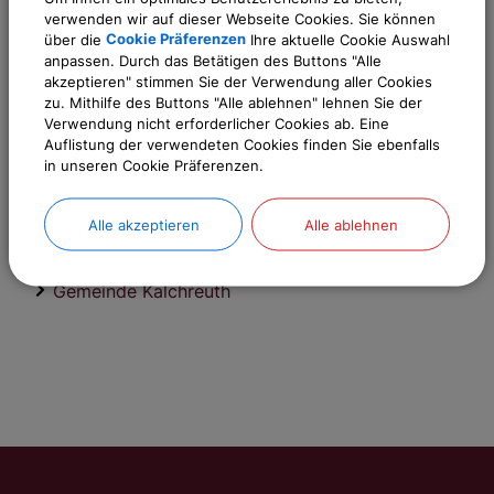
Weitere Informationen
verwenden wir auf dieser Webseite Cookies. Sie können
über die
Cookie Präferenzen
Ihre aktuelle Cookie Auswahl
anpassen. Durch das Betätigen des Buttons "Alle
akzeptieren" stimmen Sie der Verwendung aller Cookies
Ansprechpartner:
zu. Mithilfe des Buttons "Alle ablehnen" lehnen Sie der
Andrea
Otzmann
Verwendung nicht erforderlicher Cookies ab. Eine
Auflistung der verwendeten Cookies finden Sie ebenfalls
Tel.:
0911 518344-16
in unseren Cookie Präferenzen.
E-Mail:
andrea.otzmann@kalchreuth.de
Alle akzeptieren
Alle ablehnen
Sachgebiete
Gemeinde Kalchreuth