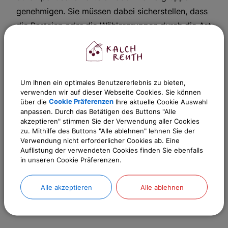
genehmigen. Sie müssen dabei sicherstellen, dass
die Parteien oder die Wählergruppen durch die Art
der Verwendung des Gemeindewappens nicht den
Eindruck erwecken, funktionell oder institutionell
mit Trägern hoheitlicher Gewalt verbunden zu
sein.
Um Ihnen ein optimales Benutzererlebnis zu bieten,
verwenden wir auf dieser Webseite Cookies. Sie können
über die
Cookie Präferenzen
Ihre aktuelle Cookie Auswahl
Auch eine Verwendung des Wappens einer
anpassen. Durch das Betätigen des Buttons "Alle
Kommune in abgewandelter oder stilisierter Form,
akzeptieren" stimmen Sie der Verwendung aller Cookies
zu. Mithilfe des Buttons "Alle ablehnen" lehnen Sie der
die zu einer Verwechslung mit dem Wappen einer
Verwendung nicht erforderlicher Cookies ab. Eine
Kommune führen kann, ist ohne Zustimmung nicht
Auflistung der verwendeten Cookies finden Sie ebenfalls
in unseren Cookie Präferenzen.
zulässig.
Eine Genehmigung ist z. B auch für das Ziehen
Alle akzeptieren
Alle ablehnen
einer Kopie von einer Internetseite erforderlich.