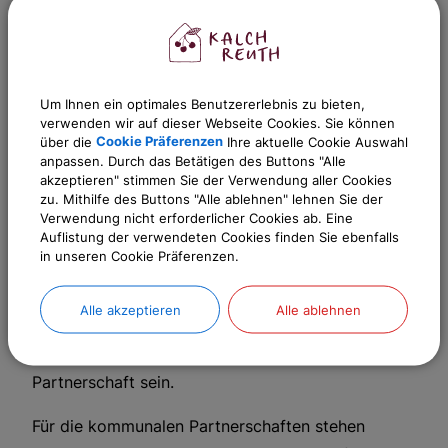
Lebensbereiche einer Kommune. Über Art und
Umfang partnerschaftlicher Aktivitäten
entscheidet die Kommune auch unter
Berücksichtigung ihrer finanziellen Verhältnisse.
Um Ihnen ein optimales Benutzererlebnis zu bieten,
verwenden wir auf dieser Webseite Cookies. Sie können
Dabei soll auf die Möglichkeiten der Partnerseite
über die
Cookie Präferenzen
Ihre aktuelle Cookie Auswahl
Rücksicht genommen werden. Gegenseitige
anpassen. Durch das Betätigen des Buttons "Alle
akzeptieren" stimmen Sie der Verwendung aller Cookies
persönliche Kontakte gewährleisten die
zu. Mithilfe des Buttons "Alle ablehnen" lehnen Sie der
Dauerhaftigkeit der Beziehung und entsprechen
Verwendung nicht erforderlicher Cookies ab. Eine
Auflistung der verwendeten Cookies finden Sie ebenfalls
der Partnerschaftsidee. Offizielle Veranstaltungen,
in unseren Cookie Präferenzen.
Jugendaustausch, Sport- und Kulturbegegnungen,
Bürgerbegegnungen, berufsbezogene
Alle akzeptieren
Alle ablehnen
Austauschmaßnahmen sowie wirtschaftliche
Unternehmungen können Inhalte einer aktiven
Partnerschaft sein.
Für die kommunalen Partnerschaften stehen