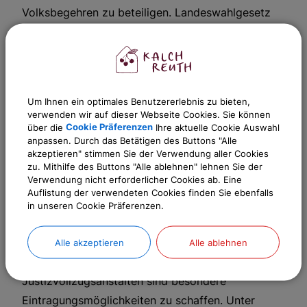
Volksbegehren zu beteiligen. Landeswahlgesetz
und Landeswahlordnung enthalten hierzu
Mindestvorgaben, die jede Gemeinde beachten
muss, u.a. Eintragungsgelegenheiten am
Wochenende und am Abend. Eintragungsräume
Um Ihnen ein optimales Benutzererlebnis zu bieten,
sind in der Regel die Rathäuser. Briefwahl gibt es
verwenden wir auf dieser Webseite Cookies. Sie können
beim Volksbegehren nicht. Wer wegen Krankheit
über die
Cookie Präferenzen
Ihre aktuelle Cookie Auswahl
anpassen. Durch das Betätigen des Buttons "Alle
oder körperlicher Behinderung während der
akzeptieren" stimmen Sie der Verwendung aller Cookies
gesamten Eintragungszeit nicht oder nur unter
zu. Mithilfe des Buttons "Alle ablehnen" lehnen Sie der
Verwendung nicht erforderlicher Cookies ab. Eine
unzumutbaren Schwierigkeiten in der Lage ist,
Auflistung der verwendeten Cookies finden Sie ebenfalls
einen Eintragungsraum aufzusuchen, kann eine
in unseren Cookie Präferenzen.
Hilfsperson mit der Eintragung beauftragen. Für
Eintragungswillige in bestimmten Einrichtungen
Alle akzeptieren
Alle ablehnen
wie Altenheimen und Krankenhäusern sowie in
Justizvollzugsanstalten sind besondere
Eintragungsmöglichkeiten zu schaffen. Unter