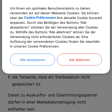
Familienstand, bei Verheirateten oder
Lebenspartnern zusätzlich Datum und Ort der
Um Ihnen ein optimales Benutzererlebnis zu bieten,
verwenden wir auf dieser Webseite Cookies. Sie können
Eheschließung oder der Begründung der
über die
Cookie Präferenzen
Ihre aktuelle Cookie Auswahl
Lebenspartnerschaft sowie bei Eheschließung
anpassen. Durch das Betätigen des Buttons "Alle
akzeptieren" stimmen Sie der Verwendung aller Cookies
oder Begründung der Lebenspartnerschaft im
zu. Mithilfe des Buttons "Alle ablehnen" lehnen Sie der
Ausland auch den Staat,
Verwendung nicht erforderlicher Cookies ab. Eine
Auflistung der verwendeten Cookies finden Sie ebenfalls
Daten zum Ehegatten oder Lebenspartner,
in unseren Cookie Präferenzen.
Daten zu minderjährigen Kindern,
Daten zum Personalausweis, zum anerkannten
Alle akzeptieren
Alle ablehnen
Pass oder Passersatzpapier, und/oder zur eID-
Karte, sowie
die Tatsache, dass ein Sterbedatum nicht
gespeichert ist.
Daten zu Auskunfts- und Übermittlungssperren
dürfen in einer Meldebescheinigung nicht
enthalten sein.