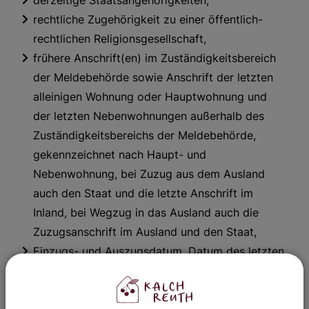
derzeitige Staatsangehörigkeiten,
rechtliche Zugehörigkeit zu einer öffentlich-
rechtlichen Religionsgesellschaft,
frühere Anschrift(en) im Zuständigkeitsbereich
der Meldebehörde sowie Anschrift der letzten
alleinigen Wohnung oder Hauptwohnung und
der letzten Nebenwohnungen außerhalb des
Zuständigkeitsbereichs der Meldebehörde,
gekennzeichnet nach Haupt- und
Nebenwohnung, bei Zuzug aus dem Ausland
auch den Staat und die letzte Anschrift im
Inland, bei Wegzug in das Ausland auch die
Zuzugsanschrift im Ausland und den Staat,
Einzugs- und Auszugsdatum, Datum des letzten
Wegzugs aus einer Wohnung im Inland sowie
Datum des letzten Zuzugs aus dem Ausland,