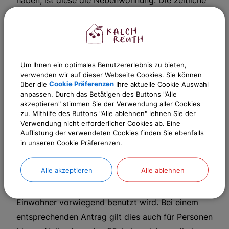
haben, ist diese die Nebenwohnung. Die zeitliche
Dauer des Aufenthalts bleibt bei Verheirateten
oder in Lebenspartnerschaft lebenden Einwohnern
unberücksichtigt.
Um Ihnen ein optimales Benutzererlebnis zu bieten,
Bei verheirateten oder in einer eingetragenen
verwenden wir auf dieser Webseite Cookies. Sie können
Lebenspartnerschaft lebenden Einwohnern, die
über die
Cookie Präferenzen
Ihre aktuelle Cookie Auswahl
dauernd getrennt leben, gelten die gleichen
anpassen. Durch das Betätigen des Buttons "Alle
akzeptieren" stimmen Sie der Verwendung aller Cookies
Kriterien wie für alleinstehende Personen.
zu. Mithilfe des Buttons "Alle ablehnen" lehnen Sie der
Verwendung nicht erforderlicher Cookies ab. Eine
Bei
minderjährigen Personen
ist die
Auflistung der verwendeten Cookies finden Sie ebenfalls
in unseren Cookie Präferenzen.
Hauptwohnung die Wohnung des
Personensorgeberechtigten. Leben diese getrennt,
Alle akzeptieren
Alle ablehnen
ist Hauptwohnung die Wohnung des
Sorgeberechtigten, die von dem minderjährigen
Einwohner vorwiegend benutzt wird. Bei einem
entsprechenden Antrag gilt dies auch für Personen