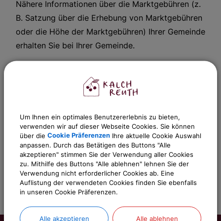
Nähere Informationen über die Marktgebühren (z.
B. Satzung über die Erhebung von Marktgebühren
oder die Höhe der Marktgebühren) Ihrer Gemeinde
erhalten Sie bei Ihrer Gemeinde.
Weitere Informationen
Um Ihnen ein optimales Benutzererlebnis zu bieten,
verwenden wir auf dieser Webseite Cookies. Sie können
Sachgebiete
über die
Cookie Präferenzen
Ihre aktuelle Cookie Auswahl
Gemeinde Kalchreuth
anpassen. Durch das Betätigen des Buttons "Alle
akzeptieren" stimmen Sie der Verwendung aller Cookies
zu. Mithilfe des Buttons "Alle ablehnen" lehnen Sie der
Verwendung nicht erforderlicher Cookies ab. Eine
Auflistung der verwendeten Cookies finden Sie ebenfalls
in unseren Cookie Präferenzen.
Alle akzeptieren
Alle ablehnen