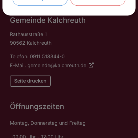
Gemeinde Kalchreuth
Rathausstraße 1
90562 Kalchreuth
Telefon: 0911 518344-0
E-Mail: gemeinde@kalchreuth.de
Seite drucken
Öffnungszeiten
Montag, Donnerstag und Freitag
09:00 Uhr - 12:00 Uhr