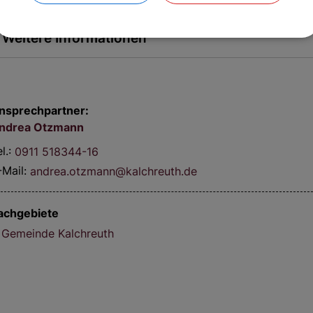
Weitere Informationen
nsprechpartner:
ndrea
Otzmann
l.:
0911 518344-16
-Mail:
andrea.otzmann@kalchreuth.de
achgebiete
Gemeinde Kalchreuth