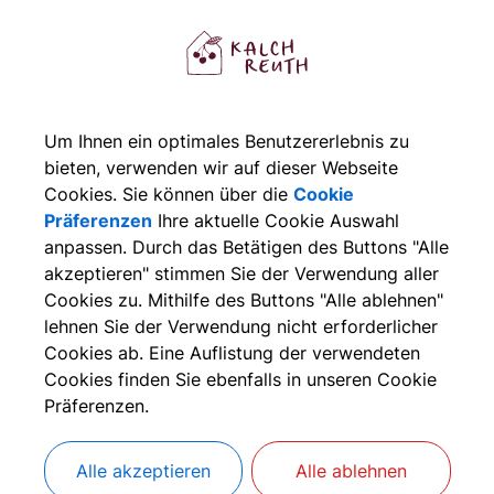
der durch die Inanspruchnahme anderweitiger Hilfsangebot
rlangen können, sollten Sie sich so bald als möglich mit Ih
ann Maßnahmen geprüft werden, damit Ihre Obdachlosigkei
emeinde Sie zusätzlich über die Vielzahl der zur Verfügun
Um Ihnen ein optimales Benutzererlebnis zu
ntsprechendes gilt, wenn Sie auf Grund eines plötzlichen E
bieten, verwenden wir auf dieser Webseite
bdachlos geworden sind.
Cookies. Sie können über die
Cookie
Präferenzen
Ihre aktuelle Cookie Auswahl
ür den Fall, dass sich keine andere Möglichkeit ergibt und
anpassen. Durch das Betätigen des Buttons "Alle
otunterkunft, das kann beispielsweise auch ein Wohnconta
akzeptieren" stimmen Sie der Verwendung aller
ie auf Folgendes hinweisen:
Cookies zu. Mithilfe des Buttons "Alle ablehnen"
lehnen Sie der Verwendung nicht erforderlicher
ine Unterbringung durch die Gemeinde ist immer nur eine
Cookies ab. Eine Auflistung der verwendeten
aher nur den Mindestanforderungen einer menschenwürdige
Cookies finden Sie ebenfalls in unseren Cookie
echtsprechung müssen bei einer Unterbringung im Rahmen
Präferenzen.
inschränkungen der Wohnansprüche hingenommen werden. 
erlangen.
Alle akzeptieren
Alle ablehnen