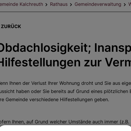
emeinde Kalchreuth
Rathaus
Gemeindeverwaltung
W
ZURÜCK
Obdachlosigkeit; Inan
Hilfestellungen zur Ve
enn Ihnen der Verlust Ihrer Wohnung droht und Sie aus eig
ussicht haben oder Sie bereits auf Grund eines plötzlichen
hre Gemeinde verschiedene Hilfestellungen geben.
ofern Ihnen, auf Grund welcher Umstände auch immer (z.B.
roht, weil Sie nicht selbst aus eigenen Kräften insbesonder