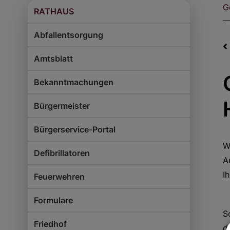
G
RATHAUS
Abfallentsorgung
Amtsblatt
Bekanntmachungen
Bürgermeister
Bürgerservice-Portal
W
Defibrillatoren
A
I
Feuerwehren
Formulare
S
Friedhof
d