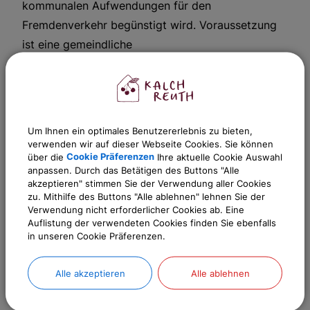
kommunalen Aufwendungen für den
Fremdenverkehr begünstigt wird. Voraussetzung
ist eine gemeindliche
Fremdenverkehrsbeitragssatzung.
Ein Fremdenverkehrsbeitrag kann neben dem
Kurbeitrag erhoben werden. Den
Um Ihnen ein optimales Benutzererlebnis zu bieten,
Fremdenverkehrsbeitrag schuldet derjenige
verwenden wir auf dieser Webseite Cookies. Sie können
selbständig Tätige, der in der Gemeinde
über die
Cookie Präferenzen
Ihre aktuelle Cookie Auswahl
anpassen. Durch das Betätigen des Buttons "Alle
wirtschaftliche Vorteile von gewisser Dauer aus
akzeptieren" stimmen Sie der Verwendung aller Cookies
dem Fremdenverkehr hat. Der
zu. Mithilfe des Buttons "Alle ablehnen" lehnen Sie der
Verwendung nicht erforderlicher Cookies ab. Eine
Fremdenverkehrsbeitrag ist in
Auflistung der verwendeten Cookies finden Sie ebenfalls
Fremdenverkehrsgemeinden eine nicht
in unseren Cookie Präferenzen.
unbedeutende gemeindliche Einnahmequelle. Ohne
diese Einnahmen wären in vielen Gemeinden
Alle akzeptieren
Alle ablehnen
kommunale Aktivitäten zur Förderung des
Fremdenverkehrs nicht möglich.