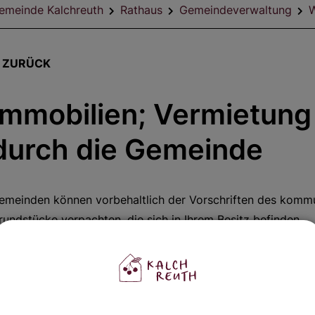
emeinde Kalchreuth
Rathaus
Gemeindeverwaltung
W
ZURÜCK
Immobilien; Vermietun
durch die Gemeinde
emeinden können vorbehaltlich der Vorschriften des komm
rundstücke verpachten, die sich in Ihrem Besitz befinden.
uskünfte über gemeindeeigene Miet- bzw. Pachtobjekte erh