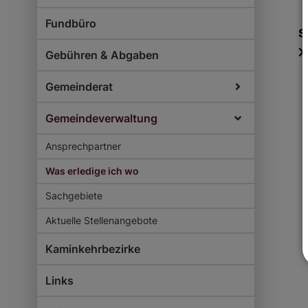
Fundbüro
S
Gebühren & Abgaben
Gemeinderat
Gemeindeverwaltung
Ansprechpartner
Was erledige ich wo
Sachgebiete
Aktuelle Stellenangebote
Kaminkehrbezirke
Links