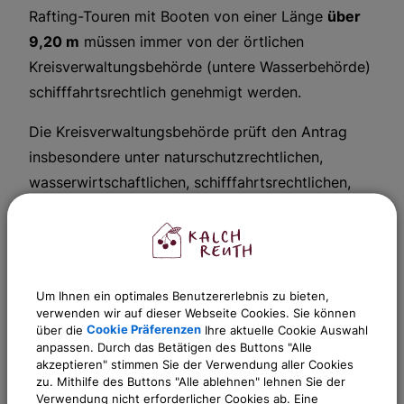
Rafting-Touren mit Booten von einer Länge
über
9,20 m
müssen immer von der örtlichen
Kreisverwaltungsbehörde (untere Wasserbehörde)
schifffahrtsrechtlich genehmigt werden.
Die Kreisverwaltungsbehörde prüft den Antrag
insbesondere unter naturschutzrechtlichen,
wasserwirtschaftlichen, schifffahrtsrechtlichen,
fischereifachlichen und sicherheitsrechtlichen
Aspekten. Die Kreisverwaltungsbehörde kann
dazu die betroffenen Fachstellen beteiligen.
Um Ihnen ein optimales Benutzererlebnis zu bieten,
Die Kreisverwaltungsbehörde kann zur Ausübung
verwenden wir auf dieser Webseite Cookies. Sie können
des Gemeingebrauchs Rechtsverordnungen,
über die
Cookie Präferenzen
Ihre aktuelle Cookie Auswahl
anpassen. Durch das Betätigen des Buttons "Alle
Allgemeinverfügungen oder Anordnungen im
akzeptieren" stimmen Sie der Verwendung aller Cookies
Einzelfall erlassen. Die Kreisverwaltungsbehörde
zu. Mithilfe des Buttons "Alle ablehnen" lehnen Sie der
kann insbesondere Regelungen treffen, um
Verwendung nicht erforderlicher Cookies ab. Eine