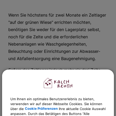
Wenn Sie höchstens für zwei Monate ein Zeltlager
"auf der grünen Wiese" errichten möchten,
benötigen Sie weder für den Lagerplatz selbst,
noch für die Zelte und die erforderlichen
Nebenanlagen wie Waschgelegenheiten,
Beleuchtung oder Einrichtungen zur Abwasser-
und Abfallentsorgung eine Baugenehmigung.
Sofern das Zeltlager jedoch mehr als drei Zelte
umfassen soll, ist für die Errichtung des
Zeltlagerplatzes die Erlaubnis der Gemeinde nach
dem Landesstraf- und Verordnungsgesetz
erforderlich.
Um Ihnen ein optimales Benutzererlebnis zu bieten,
verwenden wir auf dieser Webseite Cookies. Sie können
über die
Cookie Präferenzen
Ihre aktuelle Cookie Auswahl
anpassen. Durch das Betätigen des Buttons "Alle