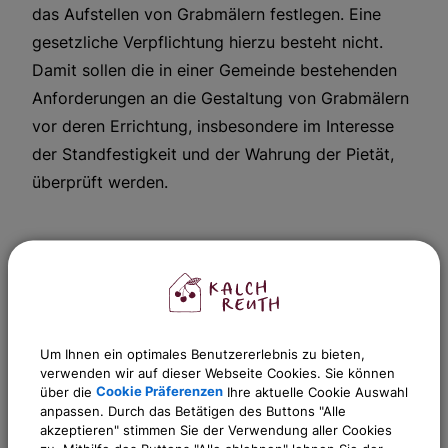
das Aufstellen von Grabmälern festlegen. Eine
gesetzliche Verpflichtung hierzu besteht nicht.
Damit sollen die in einer Gemeinde bestehenden
Anforderungen an die Gestaltung von Grabmälern
vor deren Errichtung, insbesondere im Interesse
der Standfestigkeit und der Wahrung der Pietät,
überprüft werden.
Weitere Informationen
Ansprechpartner:
Um Ihnen ein optimales Benutzererlebnis zu bieten,
verwenden wir auf dieser Webseite Cookies. Sie können
Andrea
Otzmann
über die
Cookie Präferenzen
Ihre aktuelle Cookie Auswahl
Tel.:
0911 518344-16
anpassen. Durch das Betätigen des Buttons "Alle
akzeptieren" stimmen Sie der Verwendung aller Cookies
E-Mail:
andrea.otzmann@kalchreuth.de