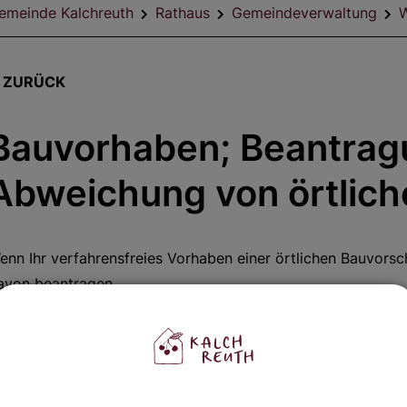
emeinde Kalchreuth
Rathaus
Gemeindeverwaltung
W
ZURÜCK
Bauvorhaben; Beantragu
Abweichung von örtlich
enn Ihr verfahrensfreies Vorhaben einer örtlichen Bauvorsc
avon beantragen.
nter bestimmten Voraussetzungen können Sie für Ihr Vorha
eantragen. Üblicherweise wird eine Abweichung von örtlic
ehandelt. Eine Abweichung von örtlichen Bauvorschriften k