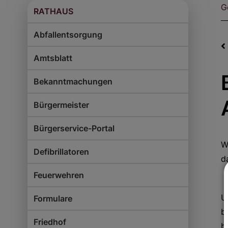
G
RATHAUS
Abfallentsorgung
Amtsblatt
Bekanntmachungen
Bürgermeister
Bürgerservice-Portal
W
Defibrillatoren
d
Feuerwehren
U
Formulare
b
Friedhof
b