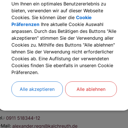
Um Ihnen ein optimales Benutzererlebnis zu
eantragt werden. In diesem Fall ergeht eine isolierte Ents
bieten, verwenden wir auf dieser Webseite
Cookies. Sie können über die
Cookie
uch, wenn für Ihr Vorhaben die Abweichung von örtlichen B
Präferenzen
Ihre aktuelle Cookie Auswahl
ie öffentlich-rechtlichen Vorgaben im Übrigen einhalten.
anpassen. Durch das Betätigen des Buttons "Alle
akzeptieren" stimmen Sie der Verwendung aller
ie Abweichung von örtlichen Bauvorschriften ist eine Erme
Cookies zu. Mithilfe des Buttons "Alle ablehnen"
er Voraussetzungen für die Abweichung kann also gegeben
lehnen Sie der Verwendung nicht erforderlicher
Cookies ab. Eine Auflistung der verwendeten
Cookies finden Sie ebenfalls in unseren Cookie
Weitere Informationen
Präferenzen.
Alle akzeptieren
Alle ablehnen
nsprechpartner:
lexander
Regn
l.:
0911 518344-12
-Mail:
alexander.regn@kalchreuth.de