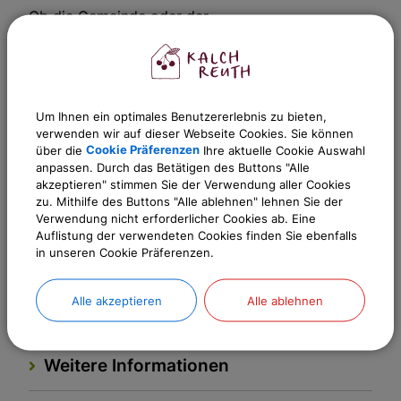
Ob die Gemeinde oder der
Grundstückseigentümer für die Herstellung,
Erneuerung, Änderung und Unterhaltung des
Grundstücksanschlusses verantwortlich ist, ist von
Gemeinde zu Gemeinde unterschiedlich geregelt.
Um Ihnen ein optimales Benutzererlebnis zu bieten,
verwenden wir auf dieser Webseite Cookies. Sie können
Bitte wenden Sie sich daher an Ihre Gemeinde, um
über die
Cookie Präferenzen
Ihre aktuelle Cookie Auswahl
hierzu Genaueres zu erfahren. Dort erhalten Sie
anpassen. Durch das Betätigen des Buttons "Alle
akzeptieren" stimmen Sie der Verwendung aller Cookies
auch Auskünfte zu den technischen
zu. Mithilfe des Buttons "Alle ablehnen" lehnen Sie der
Voraussetzungen der Anschlussnahme für Ihr
Verwendung nicht erforderlicher Cookies ab. Eine
Auflistung der verwendeten Cookies finden Sie ebenfalls
Grundstück und zu den für Sie entstehenden
in unseren Cookie Präferenzen.
Kosten der Verlegung eines solchen
Grundstücksanschlusses.
Alle akzeptieren
Alle ablehnen
Weitere Informationen