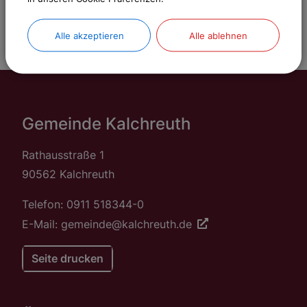
Alle akzeptieren
Alle ablehnen
Gemeinde Kalchreuth
Rathausstraße 1
90562 Kalchreuth
Telefon: 0911 518344-0
E-Mail: gemeinde@kalchreuth.de
Seite drucken