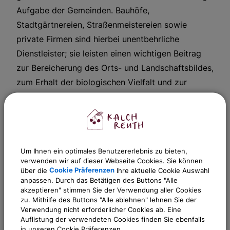
Aufgabe der Gemeinden. Bauhöfe,
Stadtgärtnereien, Straßenmeistereien sowie
private Firmen sind hierbei unentbehrliche
Dienstleister; sie leisten einen wichtigen Beitrag
zur Bereicherung des Orts- und Landschaftsbildes,
zum Erhalt der biologischen Vielfalt und zur
Verbesserung der Lebensqualität.
Nähere Informationen zur Pflege der Grünanlagen
in Ihrer Gemeinde erhalten Sie von Ihrer
Gemeindeverwaltung.
Um Ihnen ein optimales Benutzererlebnis zu bieten,
verwenden wir auf dieser Webseite Cookies. Sie können
über die
Cookie Präferenzen
Ihre aktuelle Cookie Auswahl
anpassen. Durch das Betätigen des Buttons "Alle
akzeptieren" stimmen Sie der Verwendung aller Cookies
Sachgebiete
zu. Mithilfe des Buttons "Alle ablehnen" lehnen Sie der
Gemeinde Kalchreuth
Verwendung nicht erforderlicher Cookies ab. Eine
Auflistung der verwendeten Cookies finden Sie ebenfalls
in unseren Cookie Präferenzen.