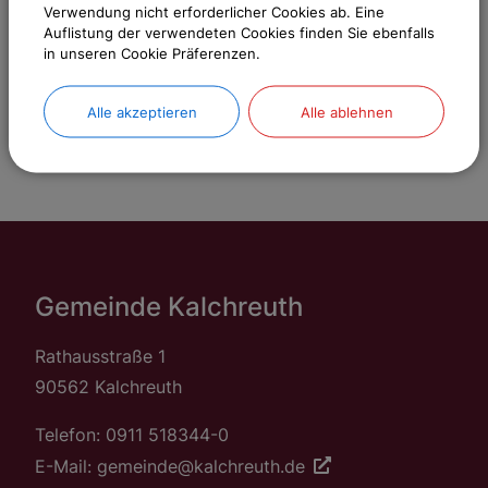
Verwendung nicht erforderlicher Cookies ab. Eine
Auflistung der verwendeten Cookies finden Sie ebenfalls
Sachgebiete
in unseren Cookie Präferenzen.
Gemeinde Kalchreuth
Alle akzeptieren
Alle ablehnen
Gemeinde Kalchreuth
Rathausstraße 1
90562 Kalchreuth
Telefon: 0911 518344-0
E-Mail: gemeinde@kalchreuth.de