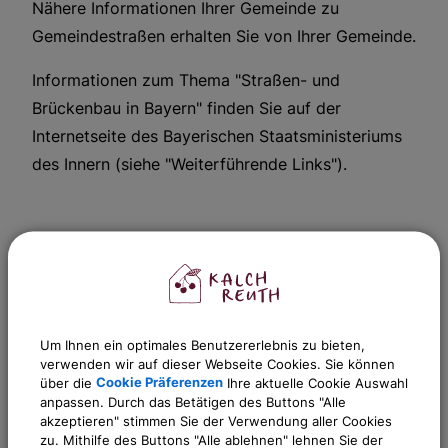
Nähere Informationen Ihrer Gemeinde zu
Gemeindestraßen erhalten Sie von Ihrer Gemeinde.
Informationen zum Thema "Straßen- und
Brückenbau in Bayern" finden Sie auf der
Internetseite des Bayerischen Staatsministeriums
des Innern (siehe "Weiterführende Links").
Weitere Informationen
Ansprechpartner:
Um Ihnen ein optimales Benutzererlebnis zu bieten,
Günther
Fink
verwenden wir auf dieser Webseite Cookies. Sie können
über die
Cookie Präferenzen
Ihre aktuelle Cookie Auswahl
Tel.:
0911 518344-22
anpassen. Durch das Betätigen des Buttons "Alle
E-Mail:
guenther.fink@kalchreuth.de
akzeptieren" stimmen Sie der Verwendung aller Cookies
zu. Mithilfe des Buttons "Alle ablehnen" lehnen Sie der