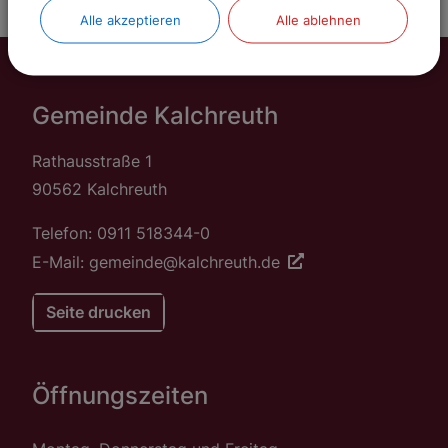
Alle akzeptieren
Alle ablehnen
Gemeinde Kalchreuth
Rathausstraße 1
90562 Kalchreuth
Telefon: 0911 518344-0
E-Mail: gemeinde@kalchreuth.de
Seite drucken
Öffnungszeiten