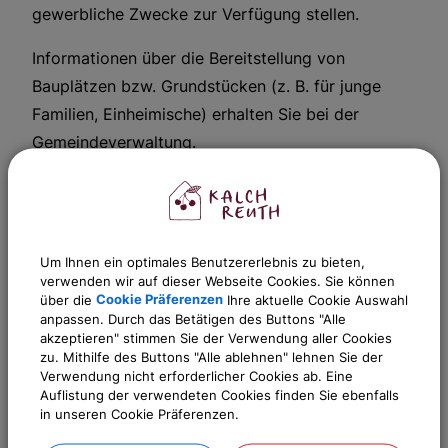
gewerbliche Zwecke zur Verfügung stellen.
Informationen über die Bereitstellung von
Bauplätzen bzw. Grundstücken (z. B. für junge
Familien, Einheimische) erhalten Sie bei der
Gemeindeverwaltung.
Weitere Informationen
Um Ihnen ein optimales Benutzererlebnis zu bieten,
verwenden wir auf dieser Webseite Cookies. Sie können
über die
Cookie Präferenzen
Ihre aktuelle Cookie Auswahl
Sachgebiete
anpassen. Durch das Betätigen des Buttons "Alle
akzeptieren" stimmen Sie der Verwendung aller Cookies
Gemeinde Kalchreuth
zu. Mithilfe des Buttons "Alle ablehnen" lehnen Sie der
Verwendung nicht erforderlicher Cookies ab. Eine
Auflistung der verwendeten Cookies finden Sie ebenfalls
in unseren Cookie Präferenzen.