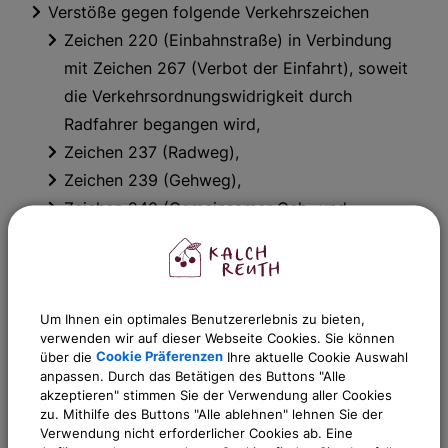
Verstöße gegen folgende Verkehrszeichen
Zeichen 220 (Einbahnstraße) in Verbindung
mit Zeichen 267 (Verbot der Einfahrt), soweit
die Verkehrsordnungswidrigkeit durch
Radfahrer begangen wird,
Zeichen 237 (Radweg),
Zeichen 239 (Gehweg),
Zeichen 240 (Gemeinsamer Geh- und
Radweg),
Zeichen 241 (Getrennter Geh- und Radweg),
Zeichen 242.1 und 242.2 (Beginn und Ende
Um Ihnen ein optimales Benutzererlebnis zu bieten,
einer Fußgängerzone),
verwenden wir auf dieser Webseite Cookies. Sie können
Zeichen 244.1 und 244.2 (Beginn und Ende
über die
Cookie Präferenzen
Ihre aktuelle Cookie Auswahl
einer Fahrradstraße),
anpassen. Durch das Betätigen des Buttons "Alle
akzeptieren" stimmen Sie der Verwendung aller Cookies
Zeichen 325.1 und 325.2 (Beginn und Ende
zu. Mithilfe des Buttons "Alle ablehnen" lehnen Sie der
eines verkehrsberuhigten Bereichs).
Verwendung nicht erforderlicher Cookies ab. Eine